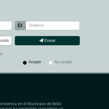
Enviar
 y
Acepto
No acepto
resencia en el Municipio de Bello.
que nos ha permitido consolidar un