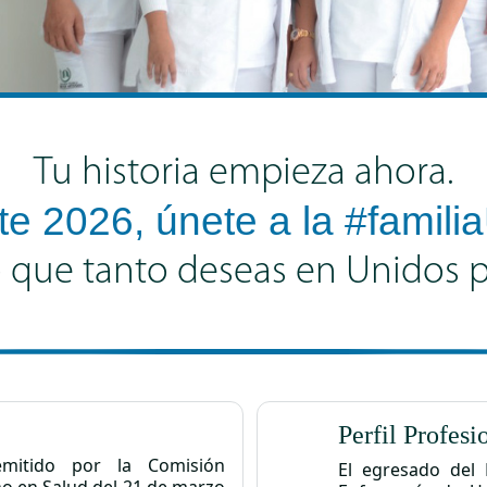
Tu historia empieza ahora.
te
2026, únete
a la #famili
o que tanto deseas
en Unidos p
Perfil Profesi
mitido por la Comisión
El egresado del 
no en Salud del 21 de marzo