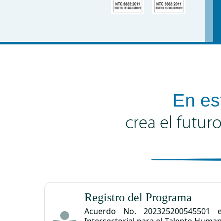
En es
crea el futur
Registro del Programa
Acuerdo No. 202325200545501 e
Intersectorial para el Talento Huma