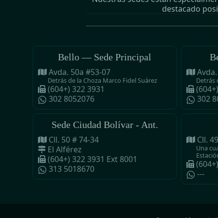
destacado posi
Bello — Sede Principal
B
Avda. 50a #53-07
Avda.
Detrás de la Choza Marco Fidel Suárez
Detrás 
(604+) 322 3931
(604+
302 8052076
302 8
Sede Ciudad Bolívar - Ant.
Cll. 50 # 74-34
Cll. 4
Una cua
El Alférez
Estació
(604+) 322 3931 Ext 8001
(604+
313 5018670
---