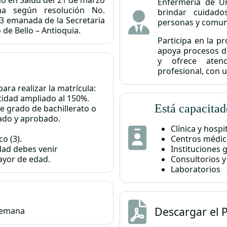
Enfermería de U
a según resolución No.
brindar cuidado
3 emanada de la Secretaria
personas y comun
 de Bello – Antioquia.
Participa en la p
apoya procesos de
y ofrece atenc
profesional, con u
ara realizar la matrícula:
idad ampliado al 150%.
Está capacitad
de grado de bachillerato o
ado y aprobado.
Clínica y hospi
o (3).
Centros médic
dad debes venir
Instituciones 
yor de edad.
Consultorios y 
Laboratorios
Descargar el
P
 semana