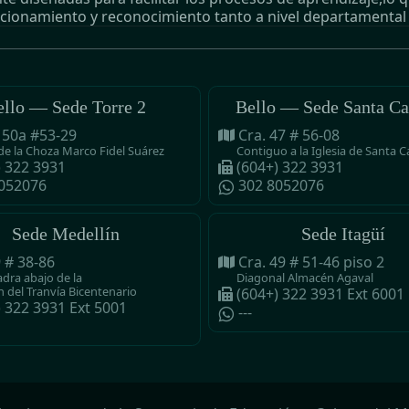
cionamiento y reconocimiento tanto a nivel departamental
ello — Sede Torre 2
Bello — Sede Santa Ca
 50a #53-29
Cra. 47 # 56-08
de la Choza Marco Fidel Suárez
Contiguo a la Iglesia de Santa C
) 322 3931
(604+) 322 3931
052076
302 8052076
Sede Medellín
Sede Itagüí
9 # 38-86
Cra. 49 # 51-46 piso 2
dra abajo de la
Diagonal Almacén Agaval
n del Tranvía Bicentenario
(604+) 322 3931 Ext 6001
) 322 3931 Ext 5001
---