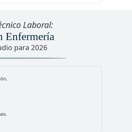
cnico Laboral:
n Enfermería
udio para
2026
ión.
nes.